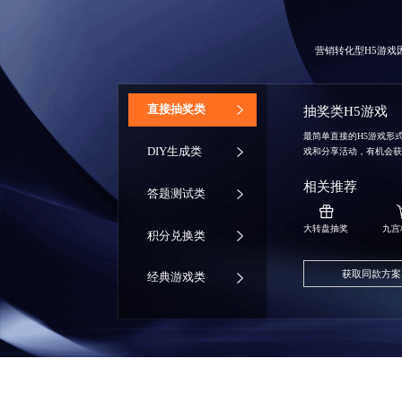
营销转化型H5游
‌直接抽奖类
抽奖类H5游戏
最简单直接的H5游戏形
DIY生成类
戏和分享活动，有机会
相关推荐
答题测试类
大转盘抽奖
九宫
积分兑换类
获取同款方案
经典游戏类