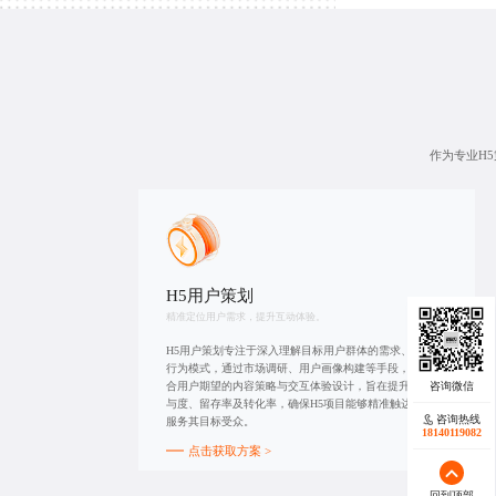
作为专业H
H5用户策划
精准定位用户需求，提升互动体验。
H5用户策划专注于深入理解目标用户群体的需求、偏好及
行为模式，通过市场调研、用户画像构建等手段，制定符
合用户期望的内容策略与交互体验设计，旨在提升用户参
与度、留存率及转化率，确保H5项目能够精准触达并有效
咨询热线
服务其目标受众。
18140119082
点击获取方案 >
回到顶部