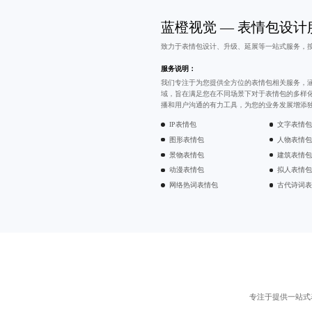
蓝橙视觉 — 表情包设计
致力于
表情包设计
、升级、延展等一站式服务，
服务说明：
我们专注于为您提供全方位的表情包相关服务，
域，旨在满足您在不同场景下对于表情包的多样
播和用户沟通的有力工具，为您的业务发展增添
IP表情包
文字表情
图形表情包
人物表情
景物表情包
建筑表情
动漫表情包
拟人表情
网络热词表情包
古代诗词
专注于提供一站式