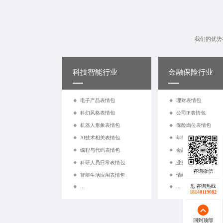
我们的优势
‌科技智能行业
金融保险行业
电子产品表情包
理财表情包
科幻风格表情包
公司IP表情包
机器人形象表情包
保险岗位表情包
AI技术相关表情包
年终总结表情包
编程与代码表情包
金融知识表情包
科研人员日常表情包
业务场景类表情包
智能生活应用表情包
情绪表达类表情包
咨询热线
...
...
18140119082
回到顶部