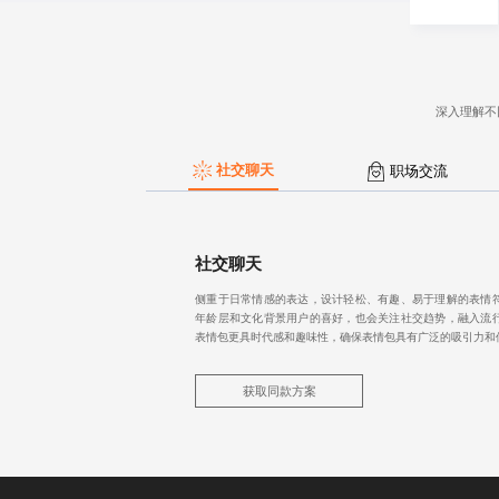
深入理解不
社交聊天
职场交流
社交聊天
侧重于日常情感的表达，设计轻松、有趣、易于理解的表情
年龄层和文化背景用户的喜好，也会关注社交趋势，融入流
表情包更具时代感和趣味性，确保表情包具有广泛的吸引力和
获取同款方案