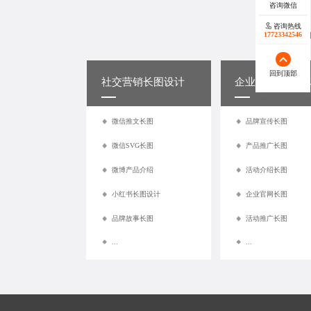
咨询热线
17723342546
蓝橙视觉
回到顶部
社交
营销长图设计
企业
宣传长图设
微信推文长图
品牌宣传长图
微信SVG长图
产品推广长图
微博产品介绍
活动介绍长图
小红书长图设计
企业官网长图
品牌故事长图
活动推广长图
...
...