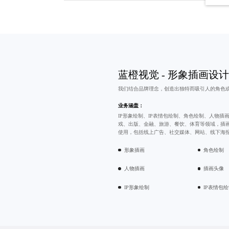
蓝橙视觉 -
形象插画设计
我们结合品牌理念，创造出独特而吸引人的角色或
业务涵盖：
IP形象绘制、IP表情包绘制、角色绘制、人物插
戏、出版、金融、旅游、餐饮、体育等领域，插
使用，包括线上广告、社交媒体、网站、线下海
形象插画
角色绘制
人物插画
插画头像
IP形象绘制
IP表情包