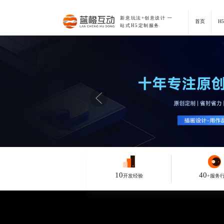
新意玩法+创意设计
一
首页
H
站式H5定制服务
10
40
开发经验
+服务