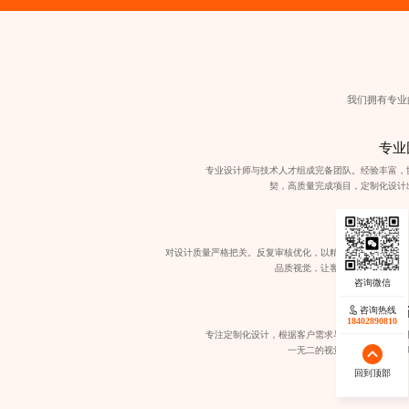
我们拥有专业
专业
专业设计师与技术人才组成完备团队。经验丰富，
契，高质量完成项目，
定制化设计
质量保证
对设计质量严格把关。反复审核优化，以精湛技艺打造高
品质视觉，让客户放心满意。
定制
咨询热线
咨询热线
17723342546
18402890810
专注定制化设计，根据客户需求与品牌特点，精心
一无二的视觉方案，彰显个性
回到顶部
回到顶部