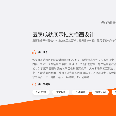
我们的插画
医院成就展示
推文插画设计
插画制作同时配合SVG推文的互动形式，提升用户体验，适用于宣传和教
设计理念：
该项目是为贵医附院设计的插画SVG推文，随着屏幕滑动，根据画面中
内容。通过一系列场景的串联，呈现出一个连贯的故事，每个场景都在
就，为了展示贵医附院的发展历程和重要成果，人物和场景相互配合，
上、不断进取的氛围。采用了较为写实的插画风格，人物和场景的描绘
彩丰富但不过于鲜艳，给人一种稳重、专业的感觉。
设计关键词：
SVG插画
推文长图
互动体验
插画定制