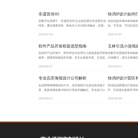
非遗宣传H5
快消IP设计如何
在数字化浪潮下，非遗宣传H5正从静态展示向深度互动
在快消品市场内卷加剧
转型，通过场景还原、角色代入与AR技术融合，实现文
知、可互动、可记忆的沉
化内容的沉浸式传播，提升用户参与感与情感共鸣，推动
见’到‘被记住’的跃迁
2026/07/10
2026/07/07
非遗从‘被观看’走向‘可体验’。
与线上线下联动路径打
软件产品开发框架选型指南
玉林引流小游戏
在软件产品开发中，科学评估与合理引入框架是提升研发
在数字化营销竞争加剧
效率、保障系统稳定的关键。本文从框架本质、主流应用
与传播力，成为玉林地
格局、评估维度、实操陷阱及量化价值等方面，系统阐述
用户增长与品牌曝光的
2026/06/27
2026/06/21
了框架选型的实践方法，强调需结合业务场景与团队能力
机制，形成自然裂变传
专业店庆海报设计公司解析
快消IP设计雷区
在品牌营销精细化的今天，店庆海报不仅是信息传递工
快消品品牌通过打造契
具，更是情感连接与转化引导的关键触点。专业设计公司
IP，可实现从视觉符号
通过精准色彩情绪、优化排版节奏、植入品牌符号及预判
过度娱乐化、文化误读
2026/06/12
2026/06/09
用户行为路径，打造兼具美感与实效的视觉方案，助力品
策略，结合人格化角色
牌