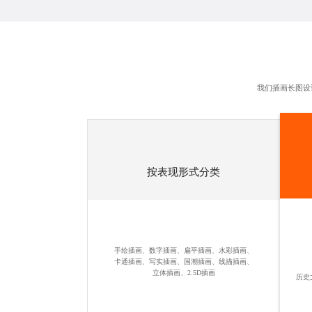
我们插画长图设
按表现形式分类
手绘插画、数字插画、扁平插画、水彩插画、
卡通插画、写实插画、国潮插画、线描插画、
立体插画、2.5D插画
历史