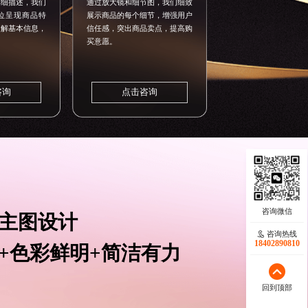
详细描述，我们
通过放大镜和细节图，我们细致
位呈现商品特
展示商品的每个细节，增强用户
了解基本信息，
信任感，突出商品卖点，提高购
。
买意愿。
咨询
点击咨询
主图设计
咨询热线
咨询热线
17723342546
18402890810
+色彩鲜明+简洁有力
回到顶部
回到顶部