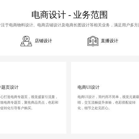
电商设计 - 业务范围
专注于
电商物料设计
、
电商店铺设计
及
电商长图设计
等相关业务，满足用户多方
店铺设计
直播设计
专题页设计
电商UI设计
用心打造电商专题页，视觉盛宴引流量，
电商UI设计，简约而不简单，视觉元素
精致电商专题页，聚焦商品亮点，色彩和
睛，交互流畅提升体验，色彩搭配促转
谐促转化引导客户购买。
化，细节之处见匠心。