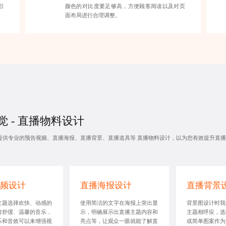
引
颜色的对比度要足够高，方便顾客阅读以及对页
面布局进行合理调整。
觉 - 直播物料设计
提供专业的预告视频、直播海报、直播背景、直播道具等
直播物料设计
，以为您有效提升直播
频设计
直播海报设计
直播背景
主题选择欢快、动感的
使用简洁的文字在海报上突出显
背景图设计时我
者舒缓、温馨的音乐，
示，明确展示出直播主题内容和
主题相呼应，选
乐和音效可以来增强视
亮点等，让观众一眼就能了解直
或简单图案作为