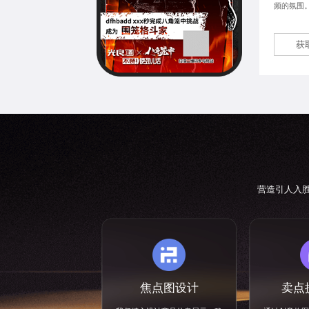
频的氛围
获
营造引人入
焦点图设计
卖点