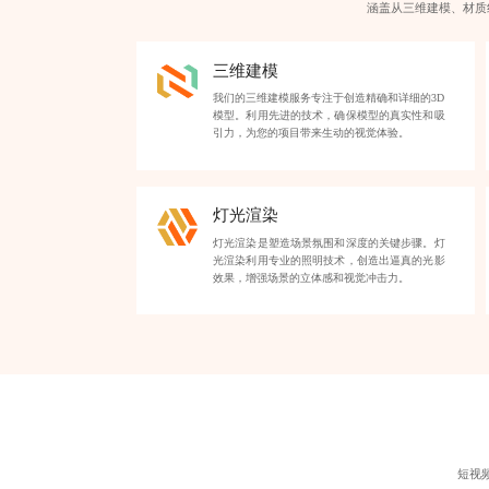
涵盖从三维建模、材质
三维建模
我们的三维建模服务专注于创造精确和详细的3D
模型。利用先进的技术，确保模型的真实性和吸
引力，为您的项目带来生动的视觉体验。
灯光渲染
灯光渲染是塑造场景氛围和深度的关键步骤。灯
光渲染利用专业的照明技术，创造出逼真的光影
效果，增强场景的立体感和视觉冲击力。
短视