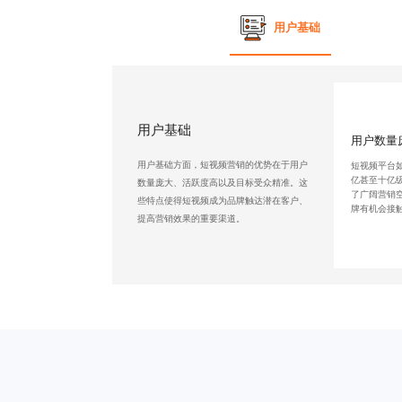
用户基础
用户基础
用户数量
用户基础方面，短视频营销的优势在于用户
短视频平台
亿甚至十亿
数量庞大、活跃度高以及目标受众精准。这
了广阔营销
些特点使得短视频成为品牌触达潜在客户、
牌有机会接
提高营销效果的重要渠道。