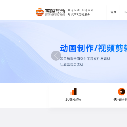
新意玩法+创意设计
一
首页
H
站式H5定制服务
10
40
开发经验
+服务