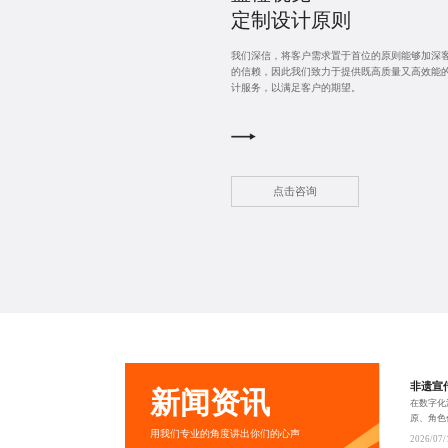
定制设计
原则
我们深信，将客户需求置于首位的原则能够加深
的信赖，因此我们致力于提供既高质量又高效能
计服务，以满足客户的期望。
点击咨询
非遗宣
新闻资讯
在数字化
原、角色
用我们专业的角度讲出你们的心声
感与情感
2026/07/