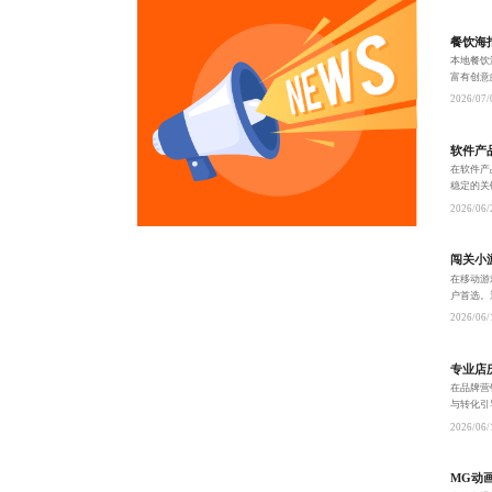
餐饮海
本地餐饮
富有创意
化设计逻
2026/07/
牌可持续
软件产
在软件产
稳定的关
化价值等
2026/06/
团队能力
闯关小
在移动游
户首选。
快速上线
2026/06/
专业店
在品牌营
与转化引
奏、植入
2026/06/
案，助力
MG动