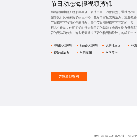
节日动态海报视频剪辑
插画视频中的人物形象生动，表情丰富，动作自然，通过这些细
整体设计风格采用了插画风格，色彩丰富且充满活力，营造出温
节日都有其独特的色彩搭配。每个节日海报都有其特定的元素，
标志性建筑，体现了党的伟大和国家的繁荣；母亲节则有母亲和
爱的无私和伟大。这些元素通过巧妙的构图和设计，构成了一个
海报风格剪辑
插画风格剪辑
故事性画面
标
视觉感染力
节日氛围
文字简洁
咨询相似案例
我们提供从初步沟通、需求