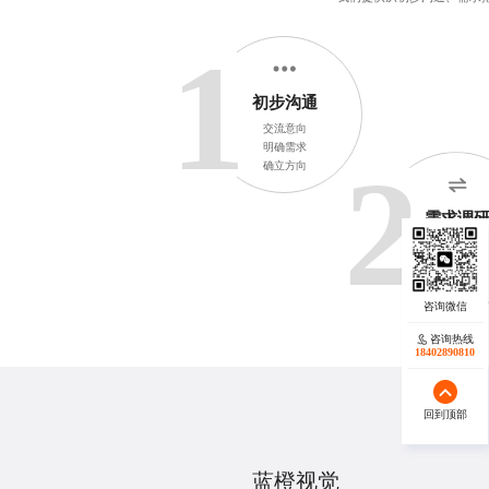
1
初步沟通
交流意向
明确需求
2
确立方向
需求调
信息搜集
深入分析
精准定位
咨询热线
咨询热线
17723342546
18402890810
回到顶部
回到顶部
蓝橙视觉