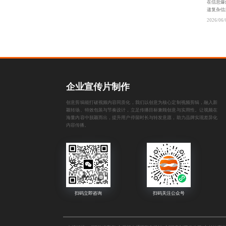
在信息爆
递复杂信
用于企业
2026/06/
续转化
企业宣传片制作
创意剪辑能打破视频内容同质化，我们以创意为核心定制视频剪辑，融入新
颖转场、特效包装与节奏设计，立足传播目标兼顾创意与实用性。让视频在
海量内容中脱颖而出，提升用户停留时长与转发意愿，助力品牌实现差异化
内容传播。