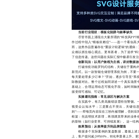
当前行业现状：模板化陷阱与叙事缺失
尽管市面上涌现出大量所谓的“科技风PPT模
作过程中陷入“模板依赖症”——选一个看似高
而，这类作品普遍存在“重设计轻逻辑”的通病
众难以抓住核心观点。更有甚者，为了追求“科
了信息传递。这些问题在实际汇报中极易引发注
创新玩法：以用户旅程为主线，讲好数据故
打破传统功能罗列式结构，关键在于重构内容
新范式。以一款智能仓储管理系统为例，不要一
每天要处理多少订单？”开始，逐步引导至“系统
际数据对比。整个过程如同讲述一个真实场景
基础上，合理运用动态可视化手段，如时间轴
据变得可感知、可记忆。
实操避坑指南：常见误区与解决方案
在实践中，有几类高频错误需特别警惕。一
视受众认知水平；三是重点不突出，关键信息
则”——即每页内容应在三秒内被理解，否则应简
框架：先说明技术原理，再强调其带来的业务
的影响（如行业变革、可持续发展）。这一结构
效果预估：从效率提升到品牌塑造
根据多个实际案例的复盘数据，遵循上述方法
上，客户提问减少约60%，转化率显著上升。