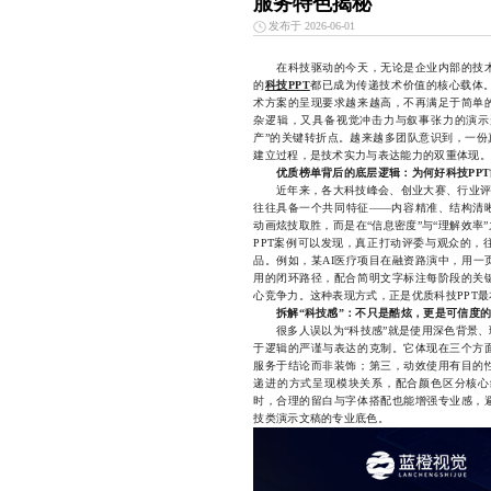
服务特色揭秘
发布于 2026-06-01
在科技驱动的今天，无论是企业内部的技
的
科技PPT
都已成为传递技术价值的核心载体
术方案的呈现要求越来越高，不再满足于简单
杂逻辑，又具备视觉冲击力与叙事张力的演示形
产”的关键转折点。越来越多团队意识到，一份
建立过程，是技术实力与表达能力的双重体现。
优质榜单背后的底层逻辑：为何好科技PP
近年来，各大科技峰会、创业大赛、行业评选
往往具备一个共同特征——内容精准、结构清
动画炫技取胜，而是在“信息密度”与“理解效
PPT案例可以发现，真正打动评委与观众的，
品。例如，某AI医疗项目在融资路演中，用一
用的闭环路径，配合简明文字标注每阶段的关
心竞争力。这种表现方式，正是优质科技PPT
拆解“科技感”：不只是酷炫，更是可信度
很多人误以为“科技感”就是使用深色背景、
于逻辑的严谨与表达的克制。它体现在三个方
服务于结论而非装饰；第三，动效使用有目的
递进的方式呈现模块关系，配合颜色区分核心
时，合理的留白与字体搭配也能增强专业感，
技类演示文稿的专业底色。