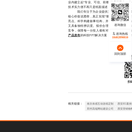
业内建立起“专业、可信、前瞻”的品牌形象。
技术实力便不再只是纸面描述，而是通过每一次
我们专注于为企业提供定制化的科技PPT制
核心价值说透彻，真正实现“懂技术的人也能讲
亮点、科学构建叙事结构，并结合动态可视化
又具备独特辨识度。报价合理吗？我们始终坚
竞争，保障每一分投入都有对应的价值回报。
咨询热线
咨询热线
产品发布
的科技PPT解决方案，欢迎联系1840289
17723342546
18402890810
回到顶部
回到顶部
扫
相关链接：
南京体感互动游戏定制
西安H5案例
郑州高端网站建设公司
西安营销物