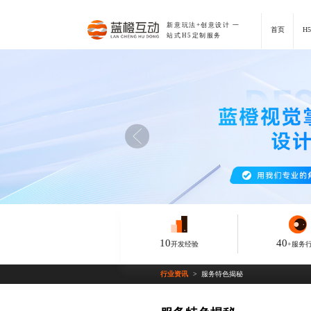
新意玩法+创意设计
一
首页
H
站式H5定制服务
10
40
开发经验
+服务
行业资讯
服务特色揭秘
>