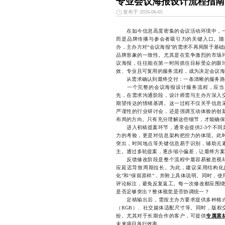
专业会议海报设计流程指南
发布于 2026-06-05
在如今信息高度密集的会议活动环境中，一
而是品牌传播与参会者吸引力的关键入口。随
办，主办方对“会议海报”的需求不再局限于基
品牌形象的一致性。尤其是在竞争激烈的市场
议海报，往往能在第一时间抓住目标受众的眼
效、专业且可复用的服务流程，成为决定会议海
从需求确认到最终交付：一条清晰的服务路
一个完整的会议海报设计服务流程，应当以
先，在需求沟通阶段，设计师需与主办方深入
期望传达的情绪基调。这一过程不仅关乎信息
严谨性的行业研讨会，还是强调互动体验的创
布局的方向。只有充分理解这些细节，才能确保
进入初稿提案环节，通常会提供2-3个不同
力的考验，更是对信息架构把控力的体现。此
突出，时间地点等关键信息易于识别，辅助元
主。通过多轮提案，逐步缩小偏差，让最终方案
反馈修改阶段是整个流程中最容易被忽视却
应延迟导致周期拉长。为此，建议采用结构化反
化”和“保留原样”，并附上具体说明。同时，
评论标注，避免反复返工。每一次修改都应围绕
是否足够突出？整体视觉是否协调统一？
定稿输出后，需按主办方要求提供多种格式文
（RGB）、社交媒体适配尺寸等。同时，版权
纷。尤其对于长期合作的客户，可提供
专属素
未来项目执行效率。