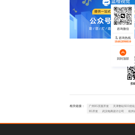
咨询热线
咨询热线
17723342546
18402890810
回到顶部
回到顶部
扫
相关链接：
广州H5页面开发
天津整站SEO优
H5开发
武汉电商设计公司
杭州