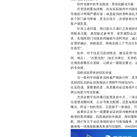
应对实操中的常见挑战：系统化解决方案
尽管流程看似清晰，但在实际操作中仍面临
导致设计周期严重压缩；或是提供的资料杂乱
多个部门参与审核，意见分歧大，决策链条过
客户满意度。
针对上述问题，我们提出几项行之有效的应
用配色方案、典型版式参考等，使常规型会议
具，实现跨部门在线协同编辑与实时同步，减
在需求确认、初稿提交、终稿定稿三个节点分别
任真空”。
此外，对于信息冗杂的情况，建议采用“信息
间、地点）、“次显信息”（如主办单位、支持
过视觉权重区分层级，让观众一眼锁定重点。
的专业感。
流程优化带来的切实价值
当一套科学的服务流程被严格执行时，其带
流程优化后的会议海报设计周期平均缩短30%
出近四成。更重要的是，高质量的会议海报不
牌认知度与专业形象。
尤其在数字化传播日益普及的今天，一张设
论是朋友圈转发、公众号推文配图，还是短视
曝光。而这一切的背后，正是源于一套稳定、可
如果你正在为一场重要会议的宣传物料发愁
精准的需求捕捉，到高效的协作推进，再到最终
航。我们专注于会议海报的设计与落地服务，
确保每一张海报都兼具美感与功能性。18402890